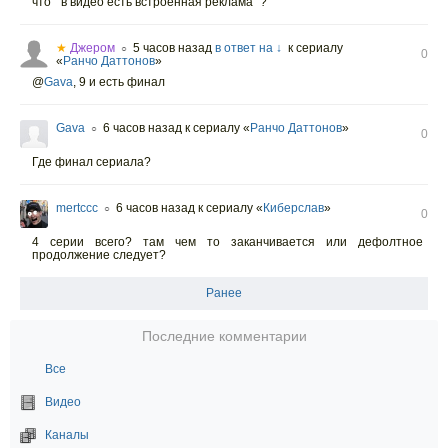
что " в видео есть встроенная реклама" ?
★
Джером
5 часов назад
в ответ на ↓
к сериалу
○
0
«
Ранчо Даттонов
»
@
Gava
,
9 и есть финал
Gava
6 часов назад
к сериалу «
Ранчо Даттонов
»
○
0
Где финал сериала?
mertccc
6 часов назад
к сериалу «
Киберслав
»
○
0
4 серии всего? там чем то заканчивается или дефолтное
продолжение следует?
Ранее
Последние комментарии
Все
Видео
Каналы