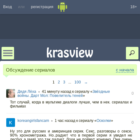
Вход
или
регистрация
18+
Обсуждение сериалов
с начала
1
2
3
...
100
→
Дядя Лёха
41 минуту назад
к сериалу «
Звёздные
○
0
войны. Дарт Мол: Повелитель теней
»
Тот случай, когда в мультике диалоги лучше, чем в нек. сериалах и
фильмах
koreangirlsfancam
1 час назад
к сериалу «
Осколки
»
○
0
Ну это для русских и америнцев серик. Секс, разговоры о сексе,
90% хронометража. Но..радует что в первой серии я увидел не
лесбух а геев) это так радует. Лохи не поймут конечно. Они очень