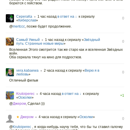
борются с гейством.
СерегаКа
1 час назад
в ответ на ↓
к сериалу
○
0
«
Киберслав
»
@
mertccc
,
позже будет продолжение.
Самый Умный
1 час назад
к сериалу «
Звёздный
○
0
путь: Странные новые миры
»
Вселенная Этого смотрится так же старо как и вселенная Звёздных
войн.
Оба сериала тянут на кино для подростков.
vera.kabaewa
2 часа назад
к сериалу «
Верю я в
○
0
любовь
»
Отличный фильм
Krutoiperec
4 часа назад
в ответ на ↓
к сериалу
○
+1
«
Осколки
»
@
Джером
,
Сделал )))
★
Джером
4 часа назад
к сериалу «
Осколки
»
○
0
@
Krutoiperec
, я когда-нибудь научу тебя, что бы ты ставил галочку