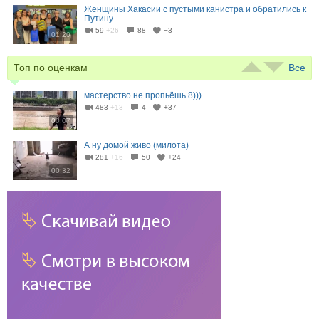
Женщины Хакасии с пустыми канистра и обратились к
Путину
59
+26
88
−3
01:20
Топ по оценкам
Все
мастерство не пропьёшь 8)))
483
+13
4
+37
00:07
А ну домой живо (милота)
281
+16
50
+24
00:32