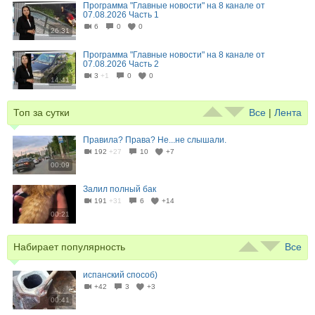
Программа "Главные новости" на 8 канале от
07.08.2026 Часть 1
6
0
0
26:31
Программа "Главные новости" на 8 канале от
07.08.2026 Часть 2
3
+1
0
0
14:41
Топ за сутки
Все
|
Лента
Правила? Права? Не...не слышали.
192
+27
10
+7
00:09
Залил полный бак⁠
191
+31
6
+14
00:21
Набирает популярность
Все
испанский способ)
+42
3
+3
00:41