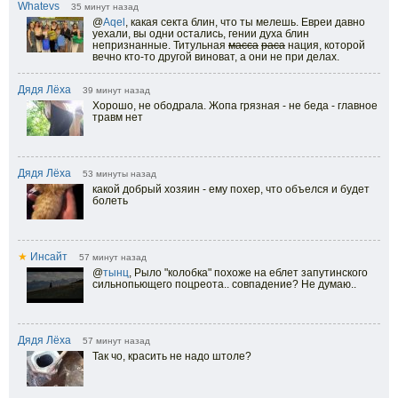
Whatevs
35 минут назад
@
Aqel
,
какая секта блин, что ты мелешь. Евреи давно
уехали, вы одни остались, гении духа блин
непризнанные. Титульная
масса
раса
нация, которой
вечно кто-то другой виноват, а они не при делах.
Дядя Лёха
39 минут назад
Хорошо, не ободрала. Жопа грязная - не беда - главное
травм нет
Дядя Лёха
53 минуты назад
какой добрый хозяин - ему похер, что объелся и будет
болеть
★
Инсайт
57 минут назад
@
тынц
,
Рыло "колобка" похоже на еблет запутинского
сильнопьющего поцреота.. совпадение? Не думаю..
Дядя Лёха
57 минут назад
Так чо, красить не надо штоле?