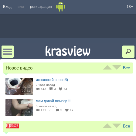
Вход
или
регистрация
18+
Новое видео
Все
испанский способ)
2 часа назад
+42
3
+3
00:41
мам давай помогу !!!
5 часов назад
171
+70
5
+7
00:09
Все