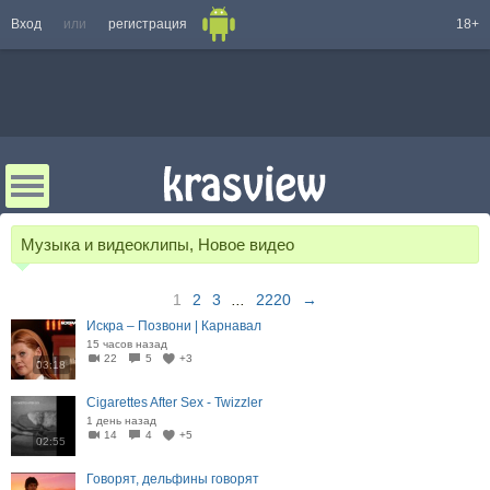
Вход
или
регистрация
18+
Музыка и видеоклипы, Новое видео
1
2
3
...
2220
→
Искра – Позвони | Карнавал
15 часов назад
22
5
+3
03:18
Cigarettes After Sex - Twizzler
1 день назад
14
4
+5
02:55
Говорят, дельфины говорят