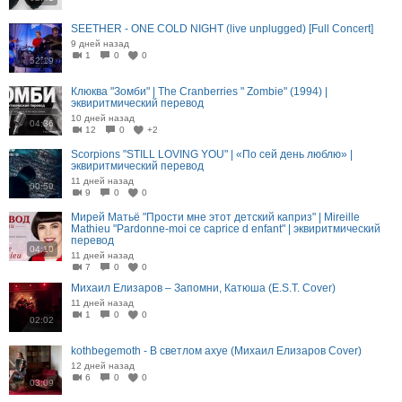
SEETHER - ONE COLD NIGHT (live unplugged) [Full Concert]
9 дней назад
1
0
0
52:19
Клюква "Зомби" | The Cranberries " Zombie" (1994) |
эквиритмический перевод
10 дней назад
04:36
12
0
+2
Scorpions "STILL LOVING YOU" | «По сей день люблю» |
эквиритмический перевод
11 дней назад
00:59
9
0
0
Мирей Матьё "Прости мне этот детский каприз" | Mireille
Mathieu "Pardonne-moi ce caprice d enfant" | эквиритмический
перевод
04:10
11 дней назад
7
0
0
Михаил Елизаров – Запомни, Катюша (E.S.T. Cover)
11 дней назад
1
0
0
02:02
kothbegemoth - В светлом ахуе (Михаил Елизаров Cover)
12 дней назад
6
0
0
03:09