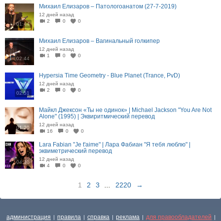
Михаил Елизаров – Патологоанатом (27-7-2019)
12 дней назад
2
0
0
01:44
Михаил Елизаров – Вагинальный голкипер
12 дней назад
1
0
0
02:44
Hypersia Time Geometry - Blue Planet (Trance, PvD)
12 дней назад
2
0
0
02:51
Майкл Джексон «Ты не одинок» | Michael Jackson "You Are Not
Alone" (1995) | Эквиритмический перевод
12 дней назад
01:20
16
0
0
Lara Fabian "Je t'aime" | Лара Фабиан "Я тебя люблю" |
эквиметрический перевод
12 дней назад
04:30
4
0
0
1
2
3
...
2220
→
администрация
правила
справка
реклама
для правообладателей
|
|
|
|
|