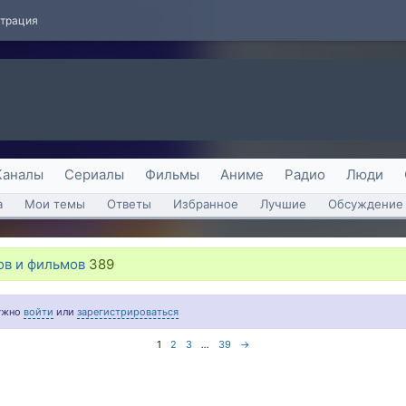
страция
Каналы
Сериалы
Фильмы
Аниме
Радио
Люди
а
Мои темы
Ответы
Избранное
Лучшие
Обсуждение 
ов и фильмов
389
нужно
войти
или
зарегистрироваться
1
2
3
...
39
→