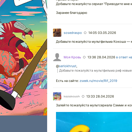
Добавьте пожалуйста сериал "Приводите мне 
Заранее благодарю
sosedraspo
14:05 03.05.2026
○
Добавьте пожалуйста мультфильма Кокоша — м
Моя Кровь
13:36 28.04.2026
в ответ н
○
@
serlokhrust
,
Добавьте пожалуйста мультфильма риф новые
Есть на сайте:
zseek.ru/movie/Rif_2019
kazakcush
13:33 28.04.2026
○
Залейте пожалуйста мультсериала Сэмми и ко