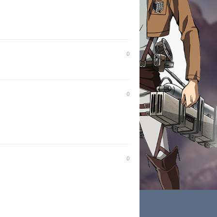
0
0
0