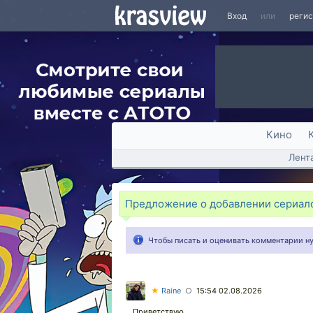
Вход
или
реги
Кино
Лент
Предложение о добавлении сериал
Чтобы писать и оценивать комментарии 
★
Raine
15:54 02.08.2026
○
Приветствую.