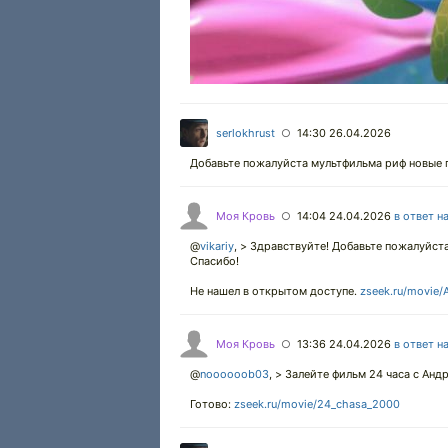
serlokhrust
14:30 26.04.2026
○
Добавьте пожалуйста мультфильма риф новые 
Моя Кровь
14:04 24.04.2026
в ответ н
○
@
vikariy
,
> Здравствуйте! Добавьте пожалуйста
Спасибо!
Не нашел в открытом доступе.
zseek.ru/movie/
Моя Кровь
13:36 24.04.2026
в ответ н
○
@
noooooob03
,
> Залейте фильм 24 часа с Анд
Готово:
zseek.ru/movie/24_chasa_2000