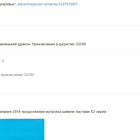
красивых",
www.kinopoisk.ru/series/12475109/?
аленький дракон: Приключения в джунглях (2019)
а ↓
 приключения (2019)
мпания 2014 продолжение мультика шевели ластами 52 серии