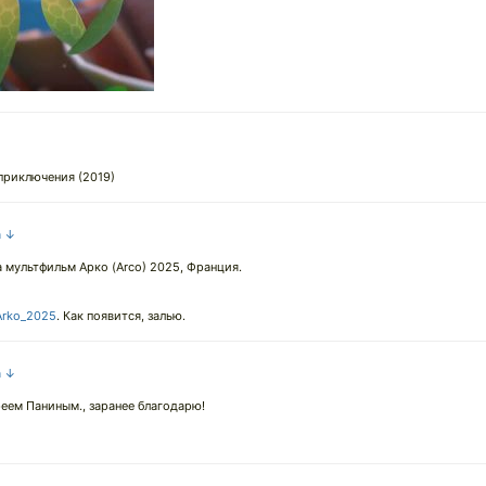
приключения (2019)
а ↓
 мультфильм Арко (Arco) 2025, Франция.
Arko_2025
. Как появится, залью.
а ↓
реем Паниным., заранее благодарю!