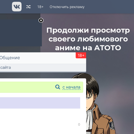
18+
Отключить рекламу
18+
Общение
сайта
с начала
0