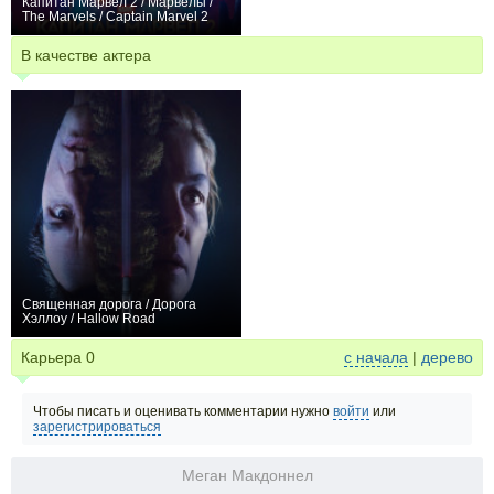
Капитан Марвел 2 / Марвелы /
The Marvels / Captain Marvel 2
−35
В качестве актера
Священная дорога / Дорога
Хэллоу / Hallow Road
+3
Карьера
0
с начала
|
дерево
Чтобы писать и оценивать комментарии нужно
войти
или
зарегистрироваться
Меган Макдоннел