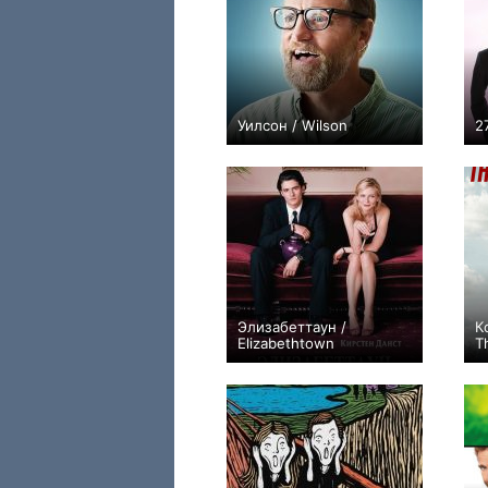
Уилсон / Wilson
2
+7
Элизабеттаун /
К
Elizabethtown
T
+16