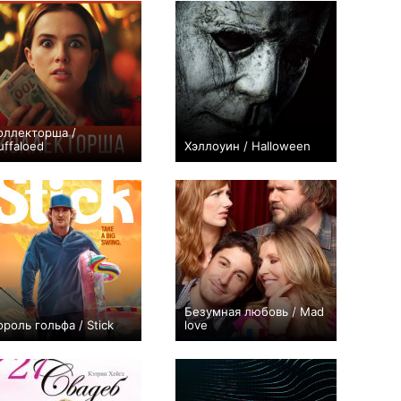
оллекторша /
uffaloed
Хэллоуин / Halloween
+74
+28
Безумная любовь / Mad
ороль гольфа / Stick
love
+47
10
480
+18
13
91