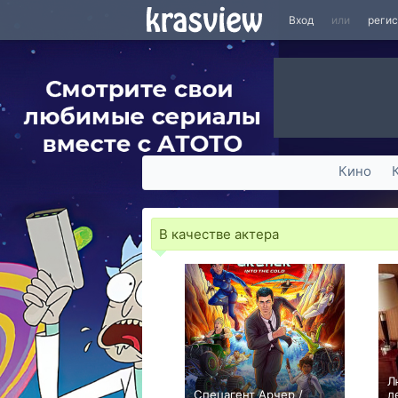
Вход
или
реги
Кино
В качестве актера
Л
Спецагент Арчер /
л