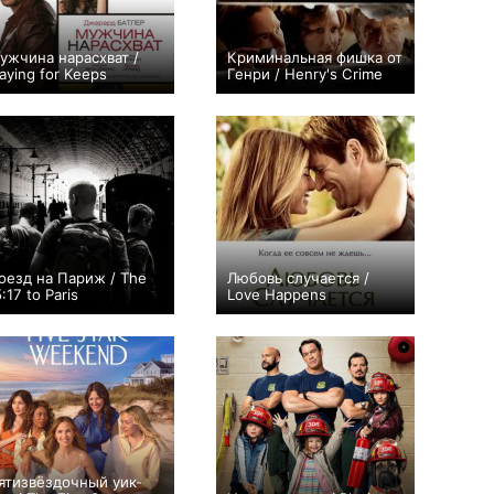
ужчина нарасхват /
Криминальная фишка от
laying for Keeps
Генри / Henry's Crime
+13
+17
оезд на Париж / The
Любовь случается /
:17 to Paris
Love Happens
+7
+9
ятизвёздочный уик-