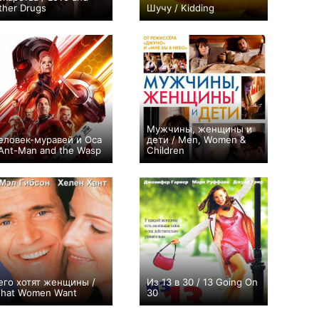
ther Drugs
Шучу / Kidding
+117
+299
20
1102
Мужчины, женщины и
еловек-муравей и Оса
дети / Men, Women &
 Ant-Man and the Wasp
Children
+220
+37
его хотят женщины /
Из 13 в 30 / 13 Going On
hat Women Want
30
+95
+69