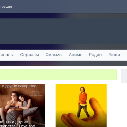
страция
Каналы
Сериалы
Фильмы
Аниме
Радио
Люди
юбовь и другие
екарства / Love and