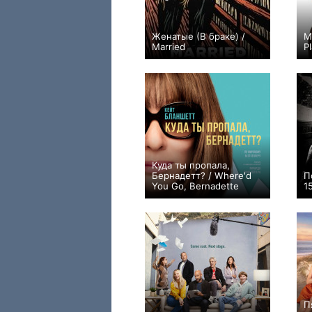
Женатые (В браке) /
М
Married
P
+17
10
55
Куда ты пропала,
Бернадетт? / Where'd
П
You Go, Bernadette
15
+40
П