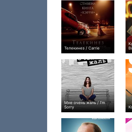
К
Телекинез / Carrie
B
+55
Мне очень жаль / I'm
Sorry
К
+23
20
158