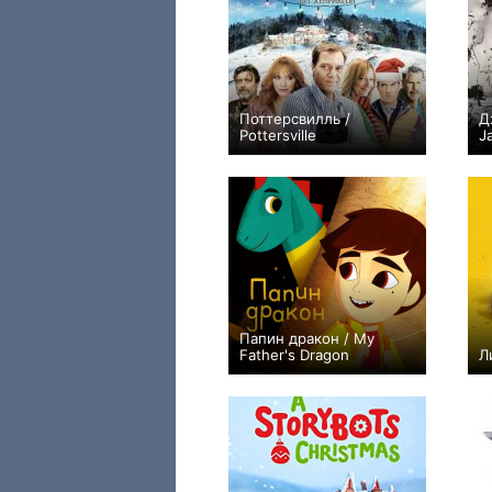
Поттерсвилль /
Д
Pottersville
J
+3
Папин дракон / My
Father's Dragon
Л
0