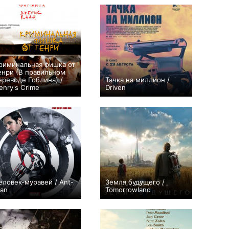
риминальная фишка от
енри (В правильном
ереводе Гоблина) /
Тачка на миллион /
enry's Crime
Driven
+2
+4
еловек-муравей / Ant-
Земля будущего /
an
Tomorrowland
+1
+1