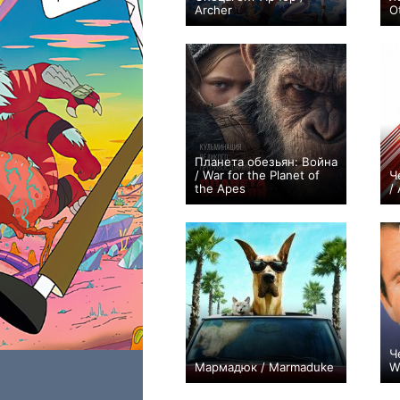
Archer
O
+4066
149
4533
Планета обезьян: Война
/ War for the Planet of
Ч
the Apes
/
+179
Ч
Мармадюк / Marmaduke
W
+22