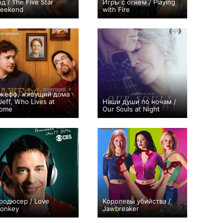
нд / The Five Star
Игры с огнем / Playing
eekend
with Fire
+3
8
104
+9
жефф, живущий дома
 Jeff, Who Lives at
Наши души по ночам /
ome
Our Souls at Night
+4
+3
родюсер / Love
Королевы убийства /
onkey
Jawbreaker
0
8
8
+2