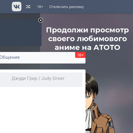
18+
Отключить рекламу
18+
Общение
Джуди Грир / Judy Greer