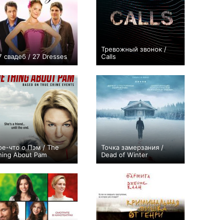
Тревожный звонок /
7 свадеб / 27 Dresses
Calls
+25
+55
9
254
ое-что о Пэм / The
Точка замерзания /
hing About Pam
Dead of Winter
+20
6
227
+33