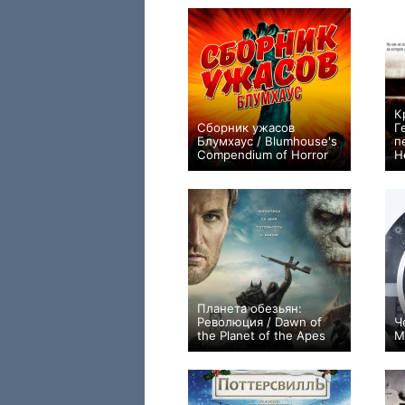
К
Сборник ужасов
Г
Блумхаус / Blumhouse's
п
Compendium of Horror
H
0
5
41
Планета обезьян:
Революция / Dawn of
Ч
the Planet of the Apes
M
0