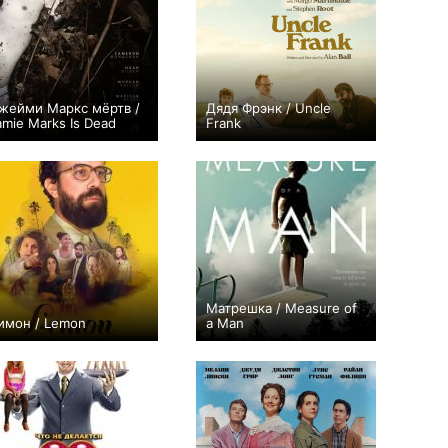
жейми Маркс мёртв /
Дядя Фрэнк / Uncle
amie Marks Is Dead
Frank
0
+5
Матрешка / Measure of
имон / Lemon
a Man
+1
0