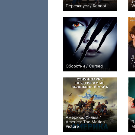
э
Перезапуск / Reboot
W
+11
8
126
Д
/
Оборотни / Cursed
H
+12
Америка: Фильм /
America: The Motion
П
Picture
M
+13