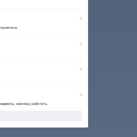
)
0
агрузиться.
0
0
0
(надеюсь, наконец) работать.