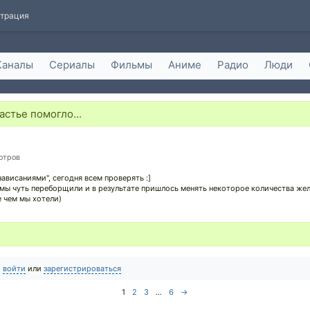
страция
Каналы
Сериалы
Фильмы
Аниме
Радио
Люди
астье помогло...
мотров
ависаниями", сегодня всем проверять :]
, мы чуть переборщили и в результате пришлось менять некоторое количества жел
 чем мы хотели)
о
войти
или
зарегистрироваться
1
2
3
...
6
→