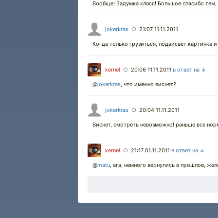
Вообще! Задумка класс! Большое спасибо тем, 
jokerkras
21:07 11.11.2011
○
Когда только грузиться, подвисает картинка и
kernel
20:06 11.11.2011
в ответ на ↓
○
@
jokerkras
, что именно виснет?
jokerkras
20:04 11.11.2011
○
Виснет, смотреть невозможно! раньше все нор
kernel
21:17 01.11.2011
в ответ на ↓
○
@
matu
, ага, немного вернулись в прошлое, же