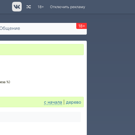
18+
Отключить рекламу
18+
Общение
еза %)
с начала
|
дерево