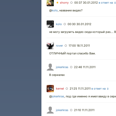
★
shorry
00:37 30.01.2012
в ответ на 
○
@
kolo
, название видео?
kolo
00:30 30.01.2012
○
не могу загрузить видео сюда который раз.... 
rover
17:00 18.11.2011
○
ОТЛИЧНЫЙ портал спасибо Вам.
jokerkras
22:46 11.11.2011
○
В сериалах
kernel
21:25 11.11.2011
в ответ на ↓
○
@
jokerkras
, под где именно я имел ввиду в сер
jokerkras
21:10 11.11.2011
○