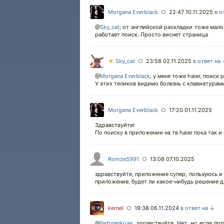
Morgana Everblack
22:47 10.11.2025
в о
○
@
Sky_cat
,
от английской раскладки тоже мало т
работает поиск. Просто виснет страница
★
Sky_cat
23:58 02.11.2025
в ответ на
○
@
Morgana Everblack
,
у меня тоже haier, поиск 
У этих теликов видимо болезнь с клавиатурами
Morgana Everblack
17:20 01.11.2025
○
Здравствуйте!
По поиску в приложении на тв haier пока так и
RomzeS991
13:08 07.10.2025
○
здравствуйте, приложение супер, пользуюсь и 
приложение, будет ли какое-нибудь решение д
kernel
19:38 06.11.2024
в ответ на ↓
○
@
fedorenkoae
,
здравствуйте. Нет, но если по