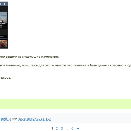
но выделить следующие изменения:
гу (конечно, пришлось для этого ввести это понятие в базе данных красвью и с
льтров.
о
войти
или
зарегистрироваться
1
2
3
...
6
→