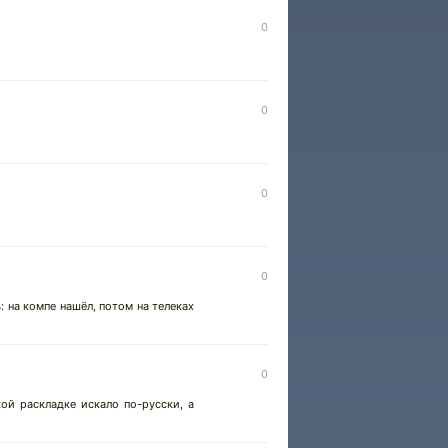
0
0
0
0
ь: на компе нашёл, потом на телеках
0
ой раскладке искало по-русски, а