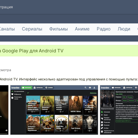
страция
Каналы
Сериалы
Фильмы
Аниме
Радио
Люди
Google Play для Android TV
осмотра
Android TV. Интерфейс несколько адаптирован под управления с помощью пульта: