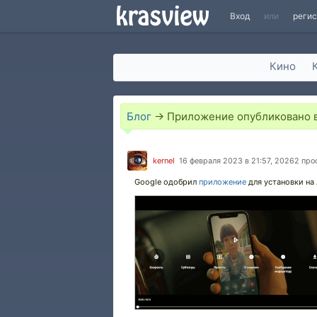
Вход
или
реги
Кино
Блог
→
Приложение опубликовано в 
kernel
16 февраля 2023 в 21:57, 20262 пр
Google одобрил
приложение
для установки на 