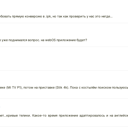
овать прямую конверсию в .ipk, но так как проверить у нас это негде...
е уже поднимался вопрос. на webOS приложение будет?
еке (Mi TV P1), потом на приставке (Stik 4k). Пока с костылём поиском пользуюс
↓
ет...кривые телики. Какое-то время приложение адаптировалось и на английск