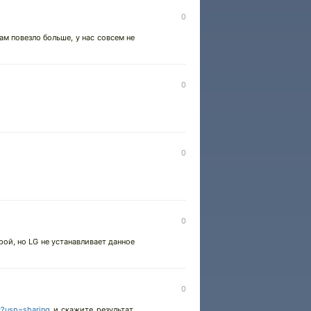
0
ам повезло больше, у нас совсем не
0
0
0
рой, но LG не устанавливает данное
0
w?usp=sharing
и скажите результат,