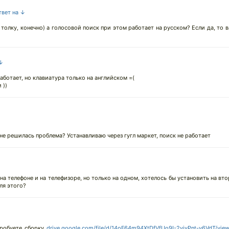
твет на ↓
олку, конечно) а голосовой поиск при этом работает на русском? Если да, то в
 ↓
работает, но клавиатура только на английском =(
 ))
 не решилась проблема? Устанавливаю через гугл маркет, поиск не работает
на телефоне и на телефизоре, но только на одном, хотелось бы установить на вто
ля этого?
пробуете сборку
drive.google.com/file/d/14oF64m94XtDfVfUo9I-2yjvPnt-y6VdT/vie