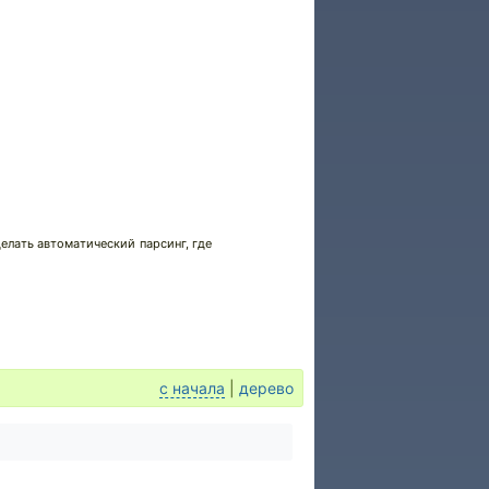
делать автоматический парсинг, где
с начала
|
дерево