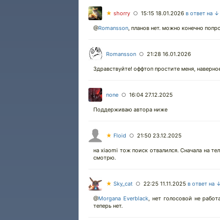
★
shorry
15:15 18.01.2026
в ответ на ↓
○
@
Romansson
,
планов нет. можно конечно попроб
Romansson
21:28 16.01.2026
○
Здравствуйте! оффтоп простите меня, наверно
none
16:04 27.12.2025
○
Поддерживаю автора ниже
★
Floid
21:50 23.12.2025
○
на xiaomi тож поиск отвалился. Сначала на тел
смотрю.
★
Sky_cat
22:25 11.11.2025
в ответ на 
○
@
Morgana Everblack
,
нет голосовой не работа
теперь нет.