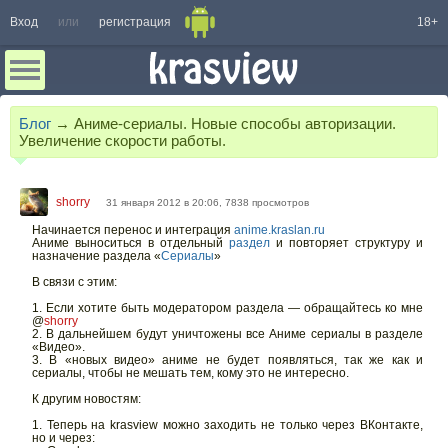
Вход
или
регистрация
18+
Блог
→
Аниме-сериалы. Новые способы авторизации.
Увеличение скорости работы.
shorry
31 января 2012 в 20:06, 7838 просмотров
Начинается перенос и интеграция
anime.kraslan.ru
Аниме выноситься в отдельный
раздел
и повторяет структуру и
назначение раздела «
Сериалы
»
В связи с этим:
1. Если хотите быть модератором раздела — обращайтесь ко мне
@
shorry
2. В дальнейшем будут уничтожены все Аниме сериалы в разделе
«Видео».
3. В «новых видео» аниме не будет появляться, так же как и
сериалы, чтобы не мешать тем, кому это не интересно.
К другим новостям:
1. Теперь на krasview можно заходить не только через ВКонтакте,
но и через: