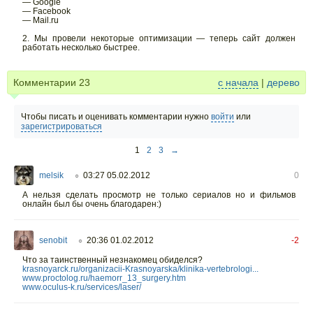
— Google
— Facebook
— Mail.ru
2. Мы провели некоторые оптимизации — теперь сайт должен
работать несколько быстрее.
Комментарии
23
с начала
|
дерево
Чтобы писать и оценивать комментарии нужно
войти
или
зарегистрироваться
1
2
3
→
melsik
03:27 05.02.2012
0
○
А нельзя сделать просмотр не только сериалов но и фильмов
онлайн был бы очень благодарен:)
senobit
20:36 01.02.2012
-2
○
Что за таинственный незнакомец обиделся?
krasnoyarck.ru/organizacii-Krasnoyarska/klinika-vertebrologi...
www.proctolog.ru/haemorr_13_surgery.htm
www.oculus-k.ru/services/laser/