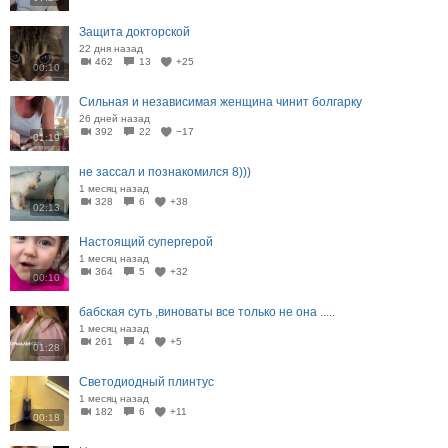
Защита докторской
22 дня назад
462
13
+25
00:10
Сильная и независимая женщина чинит болгарку
26 дней назад
392
22
−17
01:19
не зассал и познакомился 8)))
1 месяц назад
328
6
+38
02:13
Настоящий супергерой
1 месяц назад
364
5
+32
00:10
бабская суть ,виноваты все только не она .....
1 месяц назад
261
4
+5
01:28
Светодиодный плинтус
1 месяц назад
182
6
+11
00:18