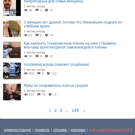
Непригодные для семьи женщины
1 месяц назад
48
3
+2
19:40
У женщин нет друзей, потому что ближайшие подруги их
злейшие враги..
1 месяц назад
02:59
91
0
+4
Как наклеить тонировочную пленку на окно | Правила
монтажа архитектурной самоклеящейся пленки
1 месяц назад
14:40
29
0
+2
половинка всегда поможет (подборка)
1 месяц назад
203
3
+12
00:51
Мужу не понравилось платье супруги
1 месяц назад
414
70
+1
01:54
1
2
3
...
149
→
администрация
правила
справка
реклама
для правообладателей
|
|
|
|
|