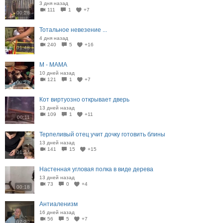
3 дня назад
111
1
+7
00:28
Тотальное невезение ...
4 дня назад
240
5
+16
01:48
М - МАМА
10 дней назад
121
1
+7
00:28
Кот виртуозно открывает дверь
13 дней назад
109
1
+11
00:11
Терпеливый отец учит дочку готовить блины
13 дней назад
141
15
+15
01:24
Настенная угловая полка в виде дерева
13 дней назад
73
0
+4
00:18
Антиаленизм
16 дней назад
56
5
+7
07:29