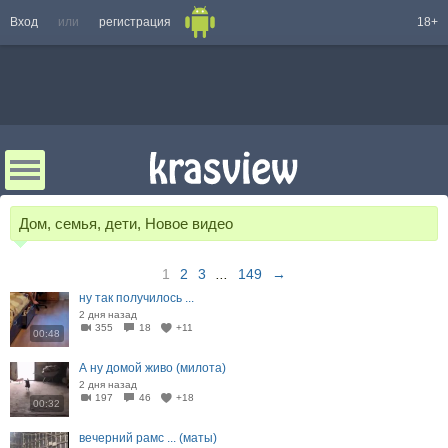
Вход
или
регистрация
18+
Дом, семья, дети, Новое видео
1
2
3
...
149
→
ну так получилось ...
2 дня назад
355
18
+11
00:48
А ну домой живо (милота)
2 дня назад
197
46
+18
00:32
вечерний рамс ... (маты)