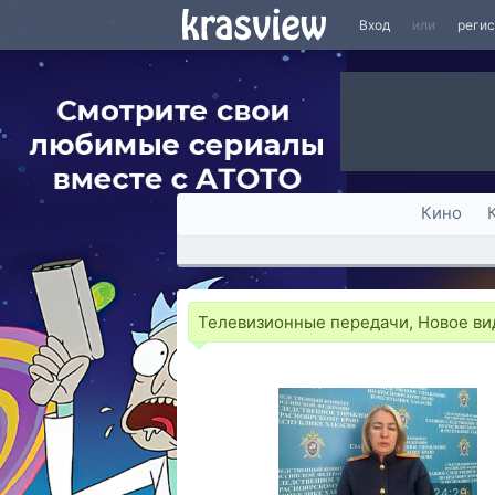
Вход
или
реги
Кино
Телевизионные передачи, Новое ви
24:29