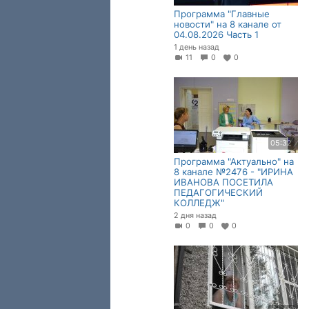
Программа "Главные
новости" на 8 канале от
04.08.2026 Часть 1
1 день назад
11
0
0
05:32
Программа "Актуально" на
8 канале №2476 - "ИРИНА
ИВАНОВА ПОСЕТИЛА
ПЕДАГОГИЧЕСКИЙ
КОЛЛЕДЖ"
2 дня назад
0
0
0