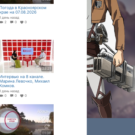
Погода в Красноярском
крае на 07.08.2026
1 день назад
2
0
0
22:21
Интервью на 8 канале.
Марина Левочко, Михаил
Комков.
1 день назад
0
0
0
01:36