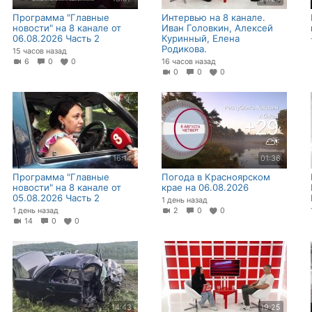
Программа "Главные
Интервью на 8 канале.
новости" на 8 канале от
Иван Головкин, Алексей
06.08.2026 Часть 2
Куринный, Елена
Родикова.
15 часов назад
6
0
0
16 часов назад
0
0
0
16:14
01:36
Программа "Главные
Погода в Красноярском
новости" на 8 канале от
крае на 06.08.2026
05.08.2026 Часть 2
1 день назад
1 день назад
2
0
0
14
0
0
14:43
19:25