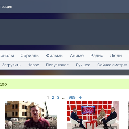
страция
Каналы
Сериалы
Фильмы
Аниме
Радио
Люди
Загрузить
Новое
Популярное
Лучшее
Сейчас смотрят
део
1
2
3
...
969
→
13:57
30:29