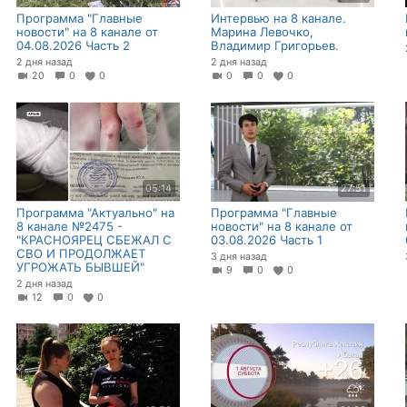
Программа "Главные
Интервью на 8 канале.
новости" на 8 канале от
Марина Левочко,
04.08.2026 Часть 2
Владимир Григорьев.
2 дня назад
2 дня назад
20
0
0
0
0
0
05:14
27:51
Программа "Актуально" на
Программа "Главные
8 канале №2475 -
новости" на 8 канале от
"КРАСНОЯРЕЦ СБЕЖАЛ С
03.08.2026 Часть 1
СВО И ПРОДОЛЖАЕТ
3 дня назад
УГРОЖАТЬ БЫВШЕЙ"
9
0
0
2 дня назад
12
0
0