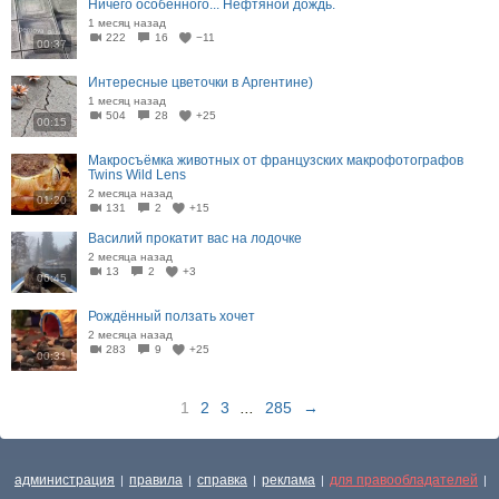
Ничего особенного... Нефтяной дождь.
1 месяц назад
222
16
−11
00:37
Интересные цветочки в Аргентине)
1 месяц назад
504
28
+25
00:15
Макросъёмка животных от французских макрофотографов
Twins Wild Lens
2 месяца назад
01:20
131
2
+15
Василий прокатит вас на лодочке
2 месяца назад
13
2
+3
06:45
Рождённый ползать хочет
2 месяца назад
283
9
+25
00:31
1
2
3
...
285
→
администрация
правила
справка
реклама
для правообладателей
|
|
|
|
|