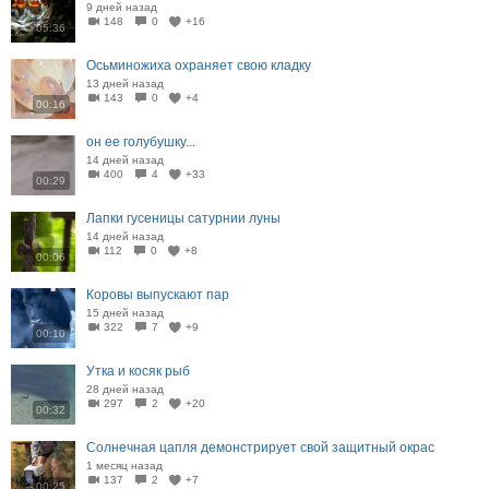
9 дней назад
148
0
+16
05:36
Осьминожиха охраняет свою кладку
13 дней назад
143
0
+4
00:16
он ее голубушку...
14 дней назад
400
4
+33
00:29
Лапки гусеницы сатурнии луны
14 дней назад
112
0
+8
00:06
Коровы выпускают пар
15 дней назад
322
7
+9
00:10
Утка и косяк рыб
28 дней назад
297
2
+20
00:32
Солнечная цапля демонстрирует свой защитный окрас
1 месяц назад
137
2
+7
00:25