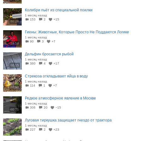
Колибри пьёт из специальной поилки
1 месяц назад
153
2
+15
00:26
Гиены: Животные, Которые Просто Не Поддаются Логике
1 месяц назад
90
3
+7
18:58
Дельфин бросается рыбой
1 месяц назад
360
4
+17
00:15
Стрекоза откладывает яйца в воду
1 месяц назад
114
1
+7
00:34
Редкое атмосферное явление в Москве
1 месяц назад
306
20
−15
00:21
Луговая тиркушка защищает гнездо от трактора
1 месяц назад
227
2
+23
00:34