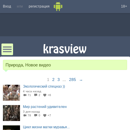
Вход
или
регистрация
18+
Природа, Новое видео
1
2
3
...
285
→
Экологический спецназ ))
4 часа назад
71
2
+6
00:36
Мир растений удивителен
3 дня назад
78
0
+7
06:01
Цикл жизни матки муравья...