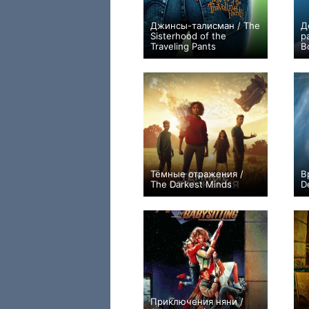
Джинсы-талисман / The
Д
Sisterhood of the
р
Traveling Pants
B
+5
Тёмные отражения /
В
The Darkest Minds
D
0
Приключения няни /