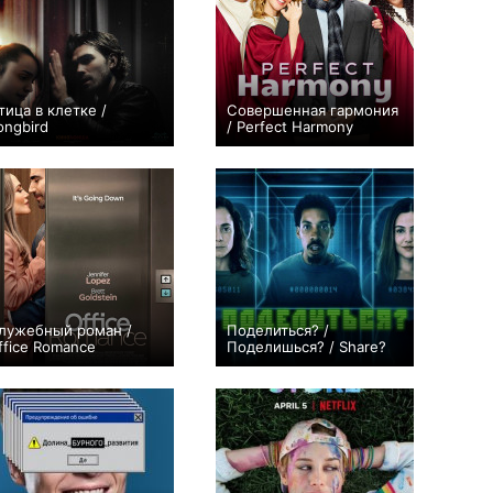
тица в клетке /
Совершенная гармония
ongbird
/ Perfect Harmony
+20
+9
13
34
лужебный роман /
Поделиться? /
ffice Romance
Поделишься? / Share?
+5
+37