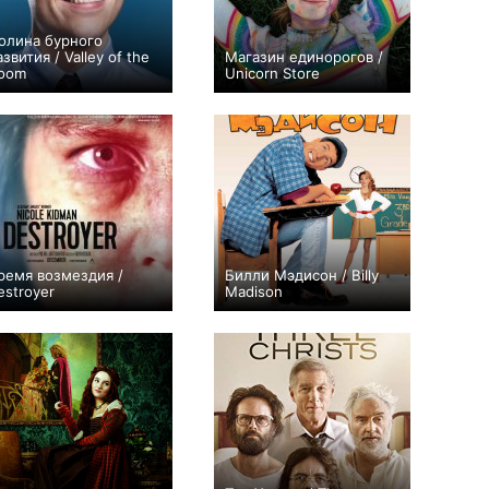
олина бурного
азвития / Valley of the
Магазин единорогов /
oom
Unicorn Store
+1
6
20
0
ремя возмездия /
Билли Мэдисон / Billy
estroyer
Madison
−1
+1