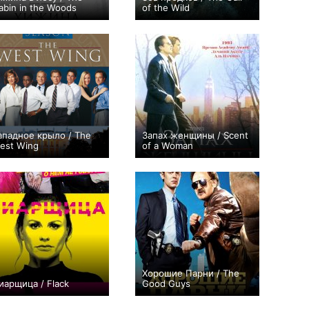
abin in the Woods
of the Wild
+222
+275
ападное крыло / The
Запах женщины / Scent
est Wing
of a Woman
+26
155
64
+102
Хорошие Парни / The
иарщица / Flack
Good Guys
+40
12
233
+37
20
96