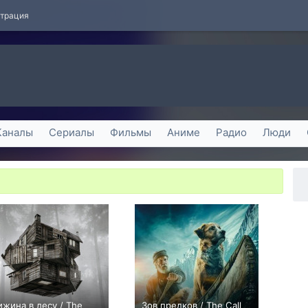
страция
Каналы
Сериалы
Фильмы
Аниме
Радио
Люди
ижина в лесу / The
Зов предков / The Call