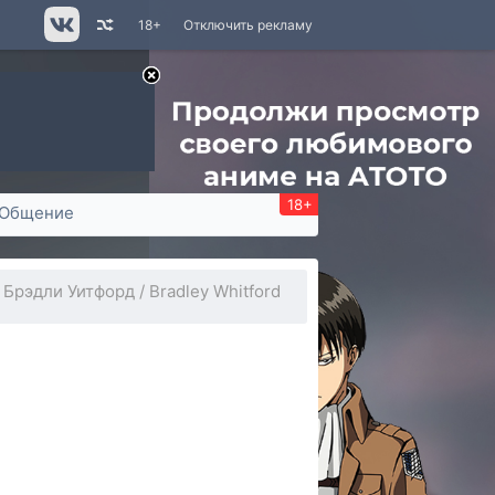
18+
Отключить рекламу
18+
Общение
Брэдли Уитфорд / Bradley Whitford