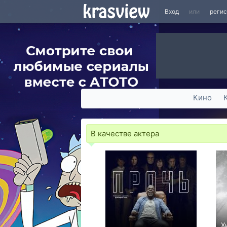
Вход
или
реги
Кино
В качестве актера
Х