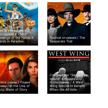
есть полудурков 2:
олудурки в Раю /
evenge of the Nerds II:
Тропой отчаяния / The
erds in Paradise
Desperate Trail
+1
0
Спецвыпуск "Западного
крыла" в поддержку
леск славы / Пламя
голосования / A West
лавы / In the Line of
Wing Special to benefit
uty: Blaze of Glory
When We All Vote
0
0