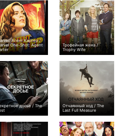
arvel: Агент Картер /
arvel One-Shot: Agent
Трофейная жена /
arter
Trophy Wife
+34
+34
22
86
екретное досье / The
Отчаянный ход / The
ost
Last Full Measure
+18
+39