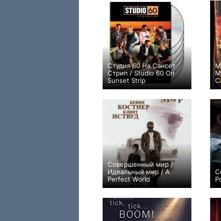
Студия 60 На Сансет
M
Стрип / Studio 60 On
M
Sunset Strip
C
+5
22
75
Совершенный мир /
Идеальный мир / A
С
Perfect World
P
+24