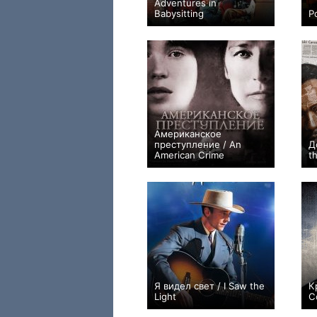
Adventures in
Babysitting
Р
+1
Американское
преступление / An
Д
American Crime
t
0
Я видел свет / I Saw the
К
Light
C
0