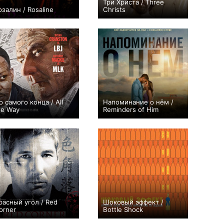
Три Христа / Three
озалин / Rosaline
Christs
+4
+3
о самого конца / All
Напоминание о нём /
he Way
Reminders of Him
+2
+3
расный угол / Red
Шоковый эффект /
orner
Bottle Shock
−1
+1