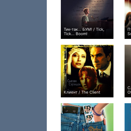
Тик-так... БУМ! / Tick,
П
Tick... Boom!
S
+22
С
Клиент / The Client
O
+19