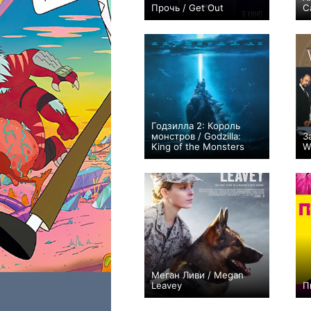
Прочь / Get Out
C
+472
Годзилла 2: Король
монстров / Godzilla:
З
King of the Monsters
W
+98
Меган Ливи / Megan
Leavey
П
+53