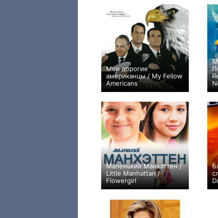
М
Мои дорогие
П
американцы / My Fellow
R
Americans
N
+3
Маленький Манхэттен /
Б
Little Manhattan /
с
Flowergirl
D
+1