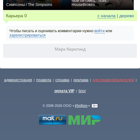
Мой питомец - псих /
Симпсоны / The Simpsons
HouseBroken
+23907
805
27715
+42
30
257
Карьера
0
с начала
|
дерево
Чтобы писать и оценивать комментарии нужно
войти
или
зарегистрироваться
Марк Керклэнд
администрация
правила
справка
реклама
для правообладателей
|
|
|
|
|
оплата VIP
блог
|
Инфон
© 2008-2026 ООО «
»