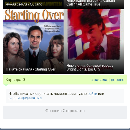
Новогодняя история / Curtain
Чужая земля / Outland
Call / It All Came True
+4
+2
Яркие огни, большой город /
Начать сначала / Starting Over
Bright Lights, Big City
0
+2
Карьера
0
с начала
|
дерево
Чтобы писать и оценивать комментарии нужно
войти
или
зарегистрироваться
Фрэнсис Стернхаген