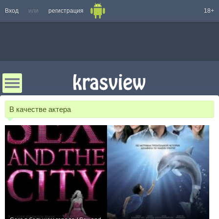
Вход
или
регистрация
18+
В качестве актера