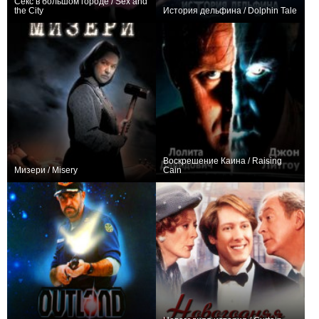
Секс в большом городе / Sex and
the City
История дельфина / Dolphin Tale
+1129
94
7849
+11
Воскрешение Каина / Raising
Мизери / Misery
Cain
+55
+4