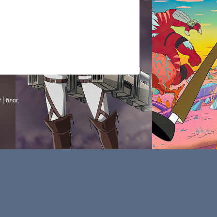
P
|
блог