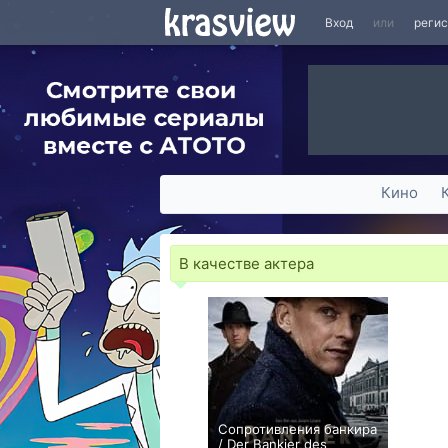
Вход
или
реги
Кино
В качестве актера
Сопротивления банкира
/ Der Bankier des