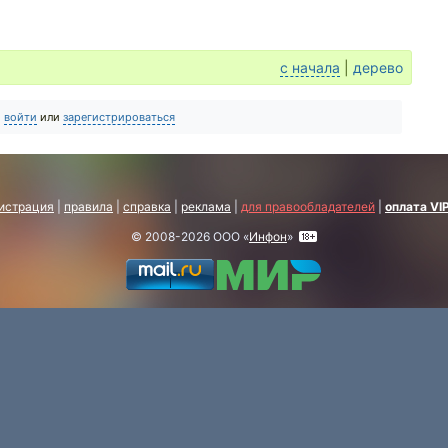
с начала
|
дерево
о
войти
или
зарегистрироваться
истрация
|
правила
|
справка
|
реклама
|
для правообладателей
|
оплата VI
© 2008-2026 ООО «
Инфон
»