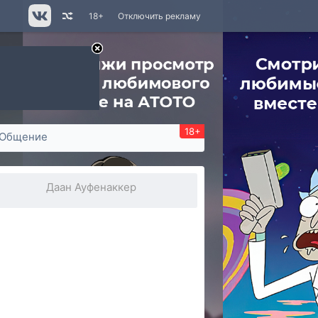
18+
Отключить рекламу
18+
Общение
Даан Ауфенаккер